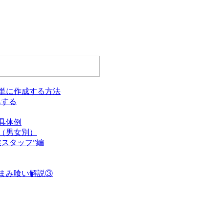
単に作成する方法
みする
具体例
（男女別）
スタッフ”編
まみ喰い解説③