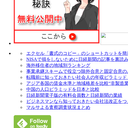
エクセル「書式のコピー」のショートカットを簡
NISAで損をしないために日経新聞の記事を裏読
海外移住者の地域別ランキング
事業承継スキームで役立つ除外合意と固定合意の
転職前に知っておきたい社会人の年収ピラミッド
アジア各国の賃金水準と地域格差を比較“非製造業
中国の人口ピラミッドを日本と比較
日経新聞電子版の有料会員数と日経新聞の業績
ビジネスマンなら知っておきたい会社法改正をつ
マルサよる査察調査状況まとめ