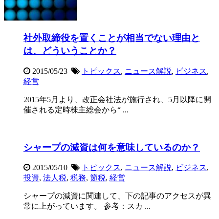
社外取締役を置くことが相当でない理由と
は、どういうことか？
2015/05/23
トピックス
,
ニュース解説
,
ビジネス
,
経営
2015年5月より、改正会社法が施行され、5月以降に開
催される定時株主総会から“ ...
シャープの減資は何を意味しているのか？
2015/05/10
トピックス
,
ニュース解説
,
ビジネス
,
投資
,
法人税
,
税務
,
節税
,
経営
シャープの減資に関連して、下の記事のアクセスが異
常に上がっています。 参考：スカ ...