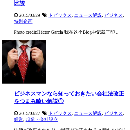
比较
2015/03/29
トピックス
,
ニュース解説
,
ビジネス
,
特別企画
Photo credit:Héctor García 我在这个Blog中记载了印 ...
ビジネスマンなら知っておきたい会社法改正
をつまみ喰い解説①
2015/03/27
トピックス
,
ニュース解説
,
ビジネス
,
経営
,
起業・会社設立