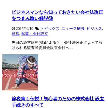
ビジネスマンなら知っておきたい会社法改正
をつまみ喰い解説③
2015/04/19
トピックス
,
ニュース解説
,
ビジネス
,
経営
,
起業・会社設立
先日の経営財務(誌)によると、会社法改正によって設
けられる監査等委員会設置会社へ ...
節税策も伝授！初心者のための株式会社 設立
手続きのすべて