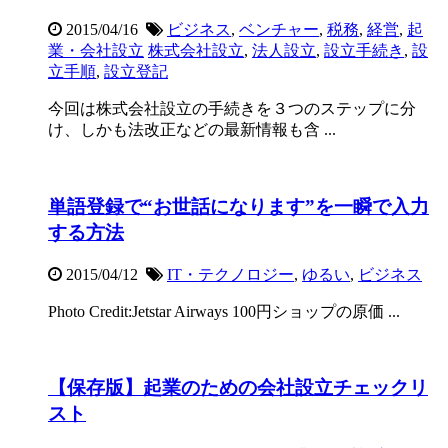
2015/04/16
ビジネス
,
ベンチャー
,
税務
,
経営
,
起
業・会社設立
株式会社設立
,
法人設立
,
設立手続き
,
設
立手順
,
設立登記
今回は株式会社設立の手続きを３つのステップに分
け、しかも法改正などの最新情報も含 ...
単語登録で“お世話になります”を一瞬で入力
する方法
2015/04/12
IT・テクノロジー
,
ゆるい
,
ビジネス
Photo Credit:Jetstar Airways 100円ショップの原価 ...
【保存版】起業のための会社設立チェックリ
スト