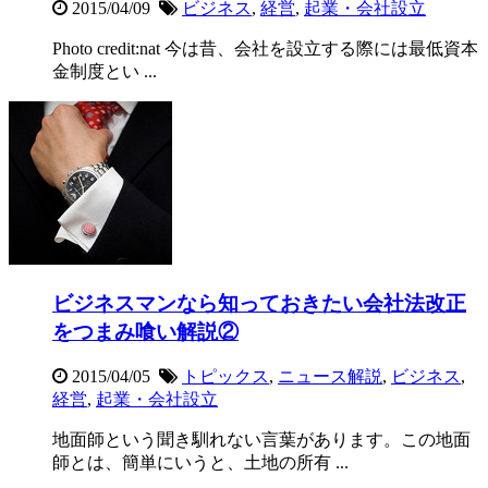
2015/04/09
ビジネス
,
経営
,
起業・会社設立
Photo credit:nat 今は昔、会社を設立する際には最低資本
金制度とい ...
ビジネスマンなら知っておきたい会社法改正
をつまみ喰い解説②
2015/04/05
トピックス
,
ニュース解説
,
ビジネス
,
経営
,
起業・会社設立
地面師という聞き馴れない言葉があります。この地面
師とは、簡単にいうと、土地の所有 ...