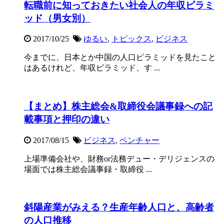
転職前に知っておきたい社会人の年収ピラミ
ッド（男女別）
2017/10/25
ゆるい
,
トピックス
,
ビジネス
今までに、日本とか中国の人口ピラミッドを見たこと
はあるけれど、年収ピラミッド、す ...
【まとめ】株主総会&取締役会議事録への記
載事項と押印の違い
2017/08/15
ビジネス
,
ベンチャー
上場準備会社や、財務or法務デュー・デリジェンスの
場面では株主総会議事録・取締役 ...
斜陽産業がみえる？生産年齢人口と、高齢者
の人口推移