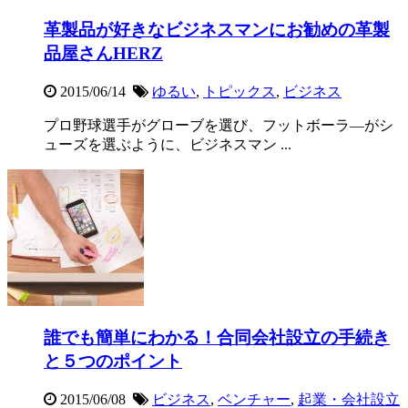
革製品が好きなビジネスマンにお勧めの革製
品屋さんHERZ
2015/06/14
ゆるい
,
トピックス
,
ビジネス
プロ野球選手がグローブを選び、フットボーラ―がシ
ューズを選ぶように、ビジネスマン ...
誰でも簡単にわかる！合同会社設立の手続き
と５つのポイント
2015/06/08
ビジネス
,
ベンチャー
,
起業・会社設立