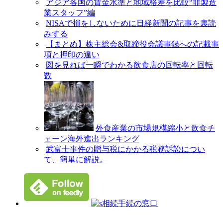
アジア各国の賃金水準と地域格差を比較“非製造
業スタッフ”編
NISAで損をしないために日経新聞の記事を裏読
みする
【まとめ】株主総会&取締役会議事録への記載事
項と押印の違い
図を見れば一瞬でわかる飲食店の回転率と回転
数
外食産業の市場規模縮小と飲食チ
ェーン海外進出ランキング
武富士事件の贈与税にかかる税務訴訟につい
て、簡単に解説。