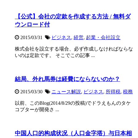
【公式】会社の定款を作成する方法 / 無料ダ
ウンロード付
2015/03/31
ビジネス
,
経営
,
起業・会社設立
株式会社を設立する場合、必ず作成しなければならな
いのは定款です。 そこでこの記事 ...
結局、外れ馬券は経費にならないのか？
2015/03/30
ニュース解説
,
ビジネス
,
所得税
,
税務
以前、このBlog(2014/8/29の投稿)でドラえもんのタケ
コプターが開発さ ...
中国人口的构成状况（人口金字塔）与日本相