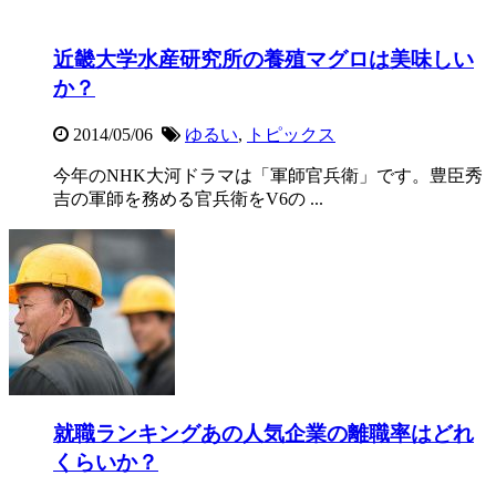
近畿大学水産研究所の養殖マグロは美味しい
か？
2014/05/06
ゆるい
,
トピックス
今年のNHK大河ドラマは「軍師官兵衛」です。豊臣秀
吉の軍師を務める官兵衛をV6の ...
就職ランキングあの人気企業の離職率はどれ
くらいか？