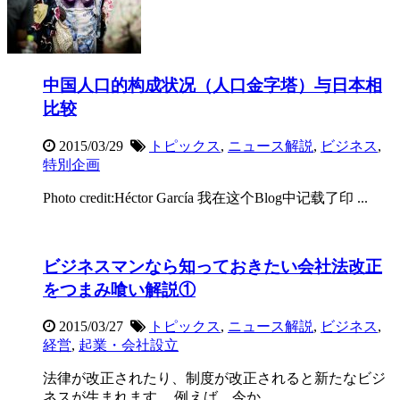
中国人口的构成状况（人口金字塔）与日本相
比较
2015/03/29
トピックス
,
ニュース解説
,
ビジネス
,
特別企画
Photo credit:Héctor García 我在这个Blog中记载了印 ...
ビジネスマンなら知っておきたい会社法改正
をつまみ喰い解説①
2015/03/27
トピックス
,
ニュース解説
,
ビジネス
,
経営
,
起業・会社設立
法律が改正されたり、制度が改正されると新たなビジ
ネスが生まれます。 例えば、今か ...