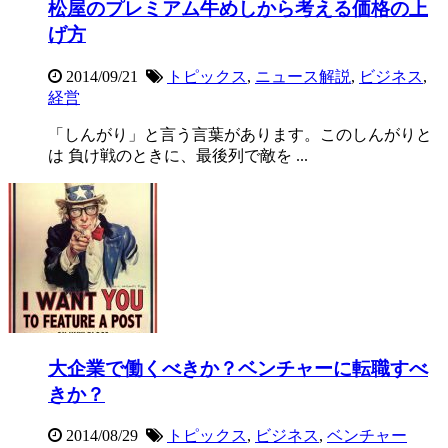
松屋のプレミアム牛めしから考える価格の上
げ方
2014/09/21
トピックス
,
ニュース解説
,
ビジネス
,
経営
「しんがり」と言う言葉があります。このしんがりと
は 負け戦のときに、最後列で敵を ...
大企業で働くべきか？ベンチャーに転職すべ
きか？
2014/08/29
トピックス
,
ビジネス
,
ベンチャー