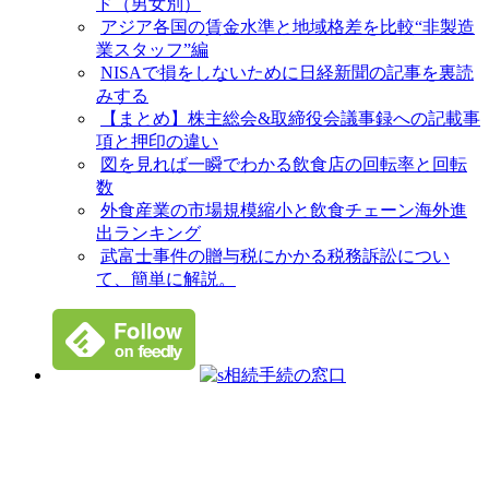
ド（男女別）
アジア各国の賃金水準と地域格差を比較“非製造
業スタッフ”編
NISAで損をしないために日経新聞の記事を裏読
みする
【まとめ】株主総会&取締役会議事録への記載事
項と押印の違い
図を見れば一瞬でわかる飲食店の回転率と回転
数
外食産業の市場規模縮小と飲食チェーン海外進
出ランキング
武富士事件の贈与税にかかる税務訴訟につい
て、簡単に解説。