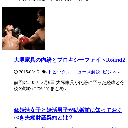
大塚家具の内紛とプロキシーファイトRound2
2015/03/12
トピックス
,
ニュース解説
,
ビジネス
前回の2105年3月6日 大塚家具が内紛に至った経緯と今
後の戦略についてまとめ ...
㊙婚活女子と婚活男子が結婚前に知っておく
べき夫婦財産契約とは？