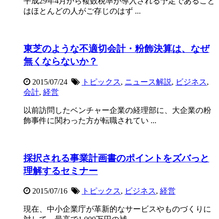
平成29年4月から複数税率が導入される予定であること
はほとんどの人がご存じのはず ...
東芝のような不適切会計・粉飾決算は、なぜ
無くならないか？
2015/07/24
トピックス
,
ニュース解説
,
ビジネス
,
会計
,
経営
以前訪問したベンチャー企業の経理部に、大企業の粉
飾事件に関わった方が転職されてい ...
採択される事業計画書のポイントをズバっと
理解するセミナー
2015/07/16
トピックス
,
ビジネス
,
経営
現在、中小企業庁が革新的なサービスやものづくりに