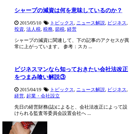
シャープの減資は何を意味しているのか？
2015/05/10
トピックス
,
ニュース解説
,
ビジネス
,
投資
,
法人税
,
税務
,
節税
,
経営
シャープの減資に関連して、下の記事のアクセスが異
常に上がっています。 参考：スカ ...
ビジネスマンなら知っておきたい会社法改正
をつまみ喰い解説③
2015/04/19
トピックス
,
ニュース解説
,
ビジネス
,
経営
,
起業・会社設立
先日の経営財務(誌)によると、会社法改正によって設
けられる監査等委員会設置会社へ ...