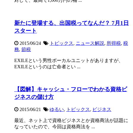
対して、最高で1,000万円の補 ...
新たに登場する、出国税ってなんだ？ 7月1日
スタート
2015/06/24
トピックス
,
ニュース解説
,
所得税
,
税
務
,
節税
EXILEという男性ボーカルユニットがありますが、
EXILEというのは亡命者とい ...
【図解】キャッシュ・フローでわかる資格ビ
ジネスの儲け方
2015/06/21
ゆるい
,
トピックス
,
ビジネス
最近、ネット上で資格ビジネスとか資格商法が話題に
なっていたので、今回は資格商法を ...