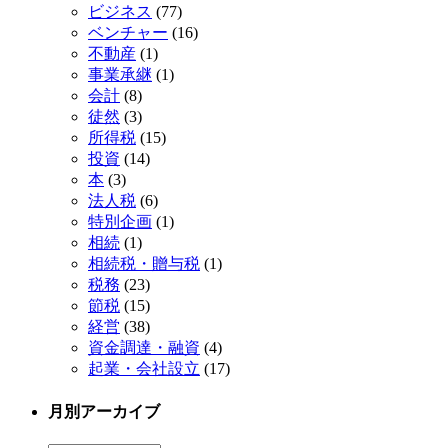
ビジネス
(77)
ベンチャー
(16)
不動産
(1)
事業承継
(1)
会計
(8)
徒然
(3)
所得税
(15)
投資
(14)
本
(3)
法人税
(6)
特別企画
(1)
相続
(1)
相続税・贈与税
(1)
税務
(23)
節税
(15)
経営
(38)
資金調達・融資
(4)
起業・会社設立
(17)
月別アーカイブ