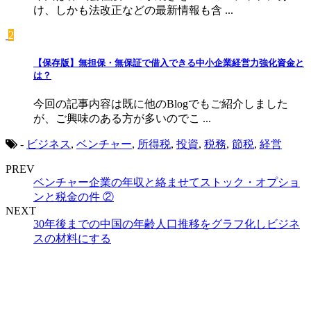
け、しかも法改正などの最新情報も含 ...
2
【保存版】無担保・無保証で借入できる中小企業経営力強化資金と
は？
今回の記事内容は既に他のBlogでもご紹介しました
が、ご興味のある方が多いのでこ ...
-
ビジネス
,
ベンチャー
,
所得税
,
投資
,
税務
,
節税
,
経営
PREV
ベンチャー企業の年収と絡ませてストック・オプショ
ンと税金の件 ②
NEXT
30年後までの中国の年齢人口推移をグラフ化しビジネ
スの材料にする